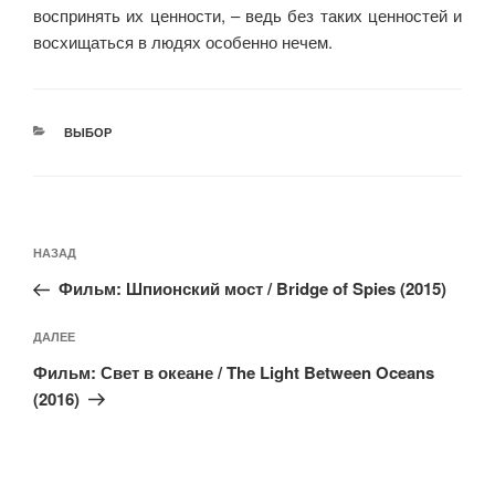
воспринять их ценности, – ведь без таких ценностей и
восхищаться в людях особенно нечем.
РУБРИКИ
ВЫБОР
Навигация
Предыдущая
НАЗАД
по
запись:
записям
Фильм: Шпионский мост / Bridge of Spies (2015)
Следующая
ДАЛЕЕ
запись
Фильм: Свет в океане / The Light Between Oceans
(2016)