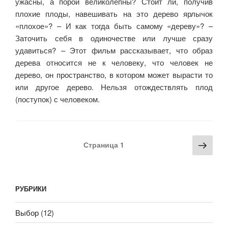
ужасны, а порой великолепны? Стоит ли, получив
плохие плоды, навешивать на это дерево ярлычок
«плохое»? – И как тогда быть самому «дереву»? –
Заточить себя в одиночестве или лучше сразу
удавиться? – Этот фильм рассказывает, что образ
дерева относится не к человеку, что человек не
дерево, он пространство, в котором может вырасти то
или другое дерево. Нельзя отождествлять плод
(поступок) с человеком.
Навигация
Сле
Страница
1
по
стра
записям
РУБРИКИ
Выбор
(12)