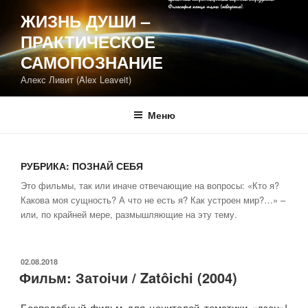
Перейти
ЖИЗНЬ ДУШИ –
к
ПРАКТИЧЕСКОЕ
содержимому
САМОПОЗНАНИЕ
Алекс Ливит (Alex Leaveit)
Меню
РУБРИКА:
ПОЗНАЙ СЕБЯ
Это фильмы, так или иначе отвечающие на вопросы: «Кто я?
Какова моя сущность? А что не есть я? Как устроен мир?…» –
или, по крайней мере, размышляющие на эту тему.
ОПУБЛИКОВАНО
02.08.2018
Фильм: Затоiчи / Zatôichi (2004)
Бесподобный фильм для ценителей тематики «дзен»!