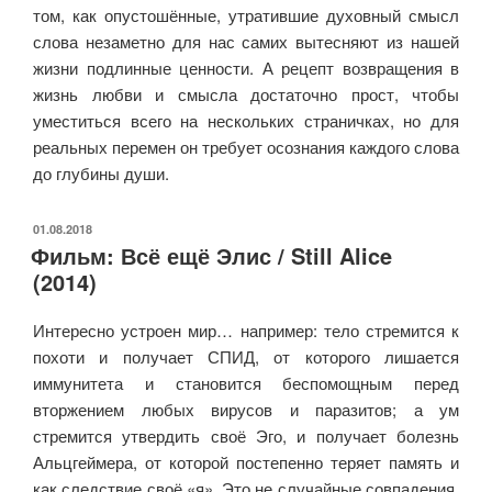
том, как опустошённые, утратившие духовный смысл
слова незаметно для нас самих вытесняют из нашей
жизни подлинные ценности. А рецепт возвращения в
жизнь любви и смысла достаточно прост, чтобы
уместиться всего на нескольких страничках, но для
реальных перемен он требует осознания каждого слова
до глубины души.
ОПУБЛИКОВАНО
01.08.2018
Фильм: Всё ещё Элис / Still Alice
(2014)
Интересно устроен мир… например: тело стремится к
похоти и получает СПИД, от которого лишается
иммунитета и становится беспомощным перед
вторжением любых вирусов и паразитов; а ум
стремится утвердить своё Эго, и получает болезнь
Альцгеймера, от которой постепенно теряет память и
как следствие своё «я». Это не случайные совпадения.